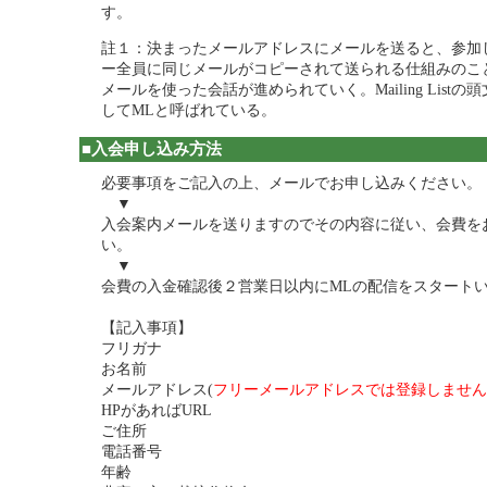
す。
註１：決まったメールアドレスにメールを送ると、参加
ー全員に同じメールがコピーされて送られる仕組みのこ
メールを使った会話が進められていく。Mailing List
してMLと呼ばれている。
■入会申し込み方法
必要事項をご記入の上、メールでお申し込みください。
▼
入会案内メールを送りますのでその内容に従い、会費を
い。
▼
会費の入金確認後２営業日以内にMLの配信をスタート
【記入事項】
フリガナ
お名前
メールアドレス(
フリーメールアドレスでは登録しません
HPがあればURL
ご住所
電話番号
年齢