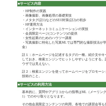
■サービス内容
・HP制作の実践
・画像撮影、画像処理の基礎実技
・メタタグ(註1)などのSEO対策(註2)の初歩
・HP運用方法
・インターネットコミュニケーションの実技
・会員限定ページ(コンテンツ)の提供
・女性起業のためのハウツー講座
・写真撮影に特化した写真MLでは専門的な撮影技法が
金）
註１：ホームページを記述するタグの一種。紹介文やキ
しておき、検索エンジンでヒットしやすいようにする。
ウザでは見えない。
註２：検索エンジンを使ってホームページをプロモーシ
技術のこと。
■サービスの利用方法
基本的に、質問やアグリコからの指導はML（メーリン
1）でのやり取りとなります。
その他会員限定コンテンツの利用、各地での講習会等も