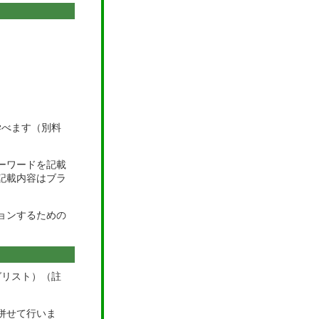
学べます（別料
ーワードを記載
記載内容はブラ
ョンするための
グリスト）（註
併せて行いま