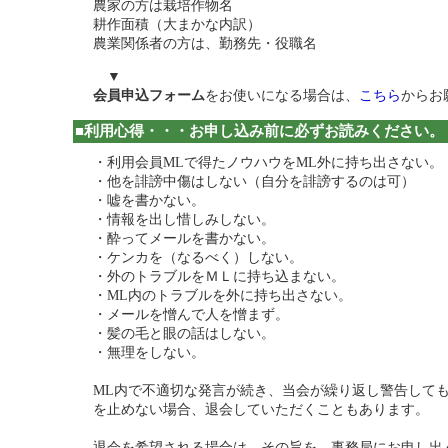
農家の方は栽培作物名
耕作面積（大まかな内訳）
農業関係者の方は、勤務先・役職名
▼
会員申込フォーム
をお使いになる場合は、
こちら
からお
■利用心得・・・お申し込み前に必ずお読みください。
・利用会員MLで得たノウハウをML外に持ち出さない。
・他を誹謗中傷はしない（自分を誹謗するのは可）
・嘘を書かない。
・情報を出し惜しみしない。
・酔ってメールを書かない。
・ケンカを（なるべく）しない。
・外のトラブルをＭＬに持ち込まない。
・ML内のトラブルを外に持ち出さない。
・メールを憎んで人を憎まず。
・髪の毛と眼の話はしない。
・無理をしない。
ML内で不適切な発言が続き、当会が繰り返し警告して
を止めない場合、退会していただくこともあります。
退会を希望される場合は、その旨を、事務局にお申し出