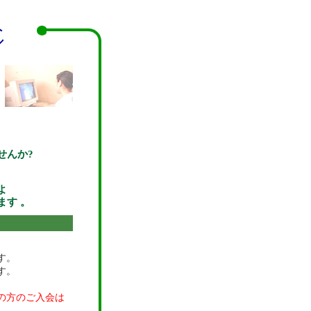
せんか?
よ
す 。
す。
す。
の方のご入会は