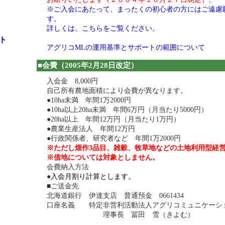
※ご入会にあたって、まったくの初心者の方にはご遠慮
す。
詳しくは、こちらをご覧ください。
ト
アグリコMLの運用基準とサポートの範囲について
■会費（2005年2月28日改定）
入会金 8,000円
自己所有農地面積により会費が異なります。
●10ha未満 年間1万2000円
●10ha以上20ha未満 年間6万円（月当たり5000円）
●20ha以上 年間12万円（月当たり1万円）
●農業生産法人 年間12万円
●行政関係者、研究者など 年間1万2000円
※ただし畑作3品目、雑穀、牧草地などの土地利用型経
※借地については対象としません。
会費納入方法
●
入会月割り計算とします。
■ご送金先
北海道銀行 伊達支店 普通預金 0661434
口座名義 特定非営利活動法人アグリコミュニケーシ
理事長 冨田 雪（きよむ）